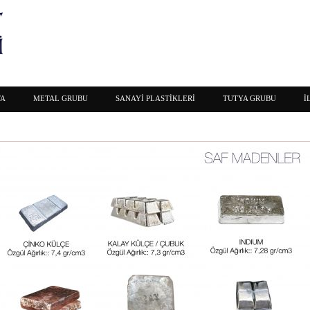
FA
METAL GRUBU
SANAYİ PLASTİKLERİ
TUTYA GRUBU
İ